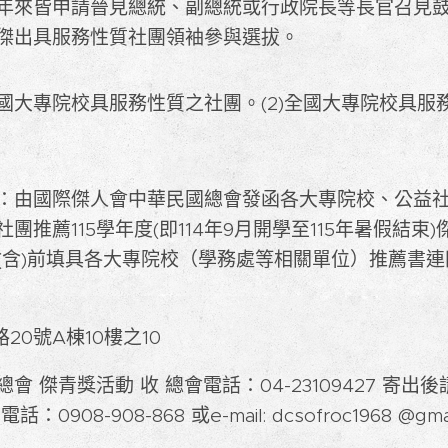
年來皆申請晉見總統、副總統或行政院長等長官召見
傑出具服務性質社團領袖參與選拔。
全國大專院校具服務性質之社團。(2)全國大專院校具服
：由國際傑人會中華民國總會發函各大專院校、公益
團推薦115學年度(即114年9月開學至115年暑假結束
0日(含)前填具各大專院校（學務處等相關單位）推薦書
20號A棟10樓之10
會 傑青獎活動 收 總會電話：04-23109427 寄
08-908-868 或e-mail: dcsofroc1968 @gmai