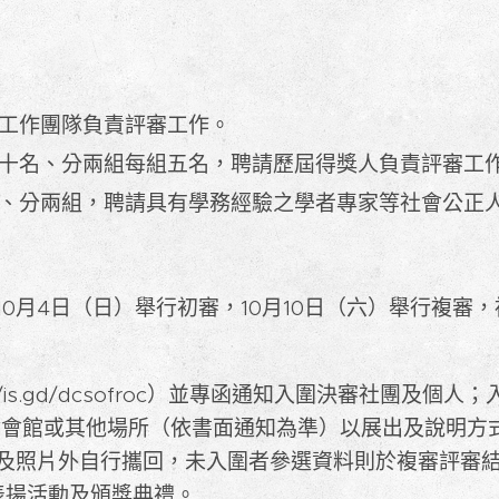
工作團隊負責評審工作。
十名、分兩組每組五名，聘請歷屆得獎人負責評審工
、分兩組，聘請具有學務經驗之學者專家等社會公正
0月4日（日）舉行初審，10月10日（六）舉行複審
://is.gd/dcsofroc）並專函通知入圍決審社團及個
本會會館或其他場所（依書面通知為準）以展出及說明方
及照片外自行攜回，未入圍者參選資料則於複審評審
加表揚活動及頒獎典禮。