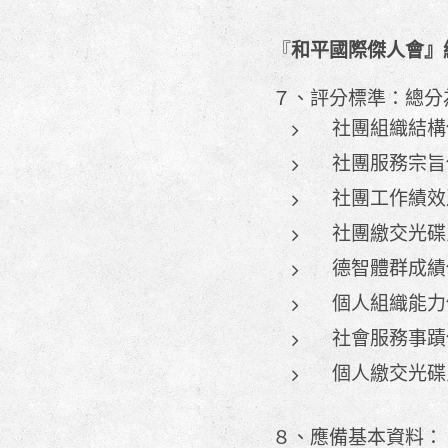
和平國際傑人會』
『
７、評分標準：總分
社團組織結構
社團服務宗旨
社團工作績效
社團繳交光碟
德智體群成績
個人組織能力
社會服務事蹟
個人繳交光碟
８、應備基本資料：（1）