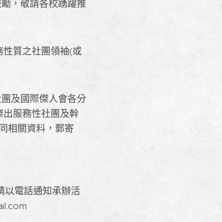
鼓勵，敬請各校踴躍推
務性質之社團領袖(或
社團及國際傑人會各分
)傑出服務性社團及幹
連同相關資料，郵寄
出後請以電話通知承辦活
l.com