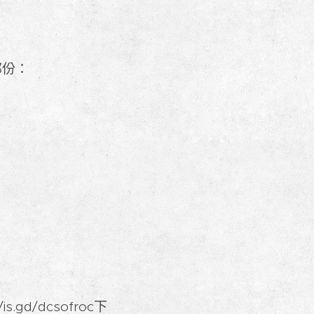
部份：
d/dcsofroc下