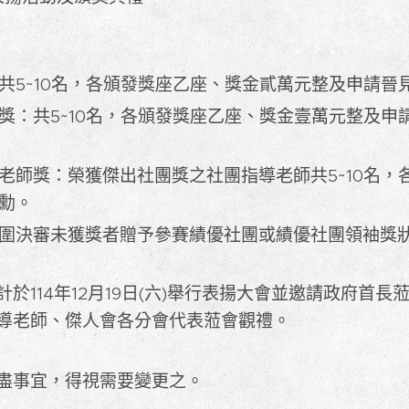
共5~10名，各頒發獎座乙座、獎金貳萬元整及申請晉
獎：共5~10名，各頒發獎座乙座、獎金壹萬元整及申
老師獎：榮獲傑出社團獎之社團指導老師共5~10名，
勳。
圍決審未獲獎者贈予參賽績優社團或績優社團領袖獎
於114年12月19日(六)舉行表揚大會並邀請政府首
導老師、傑人會各分會代表蒞會觀禮。
盡事宜，得視需要變更之。