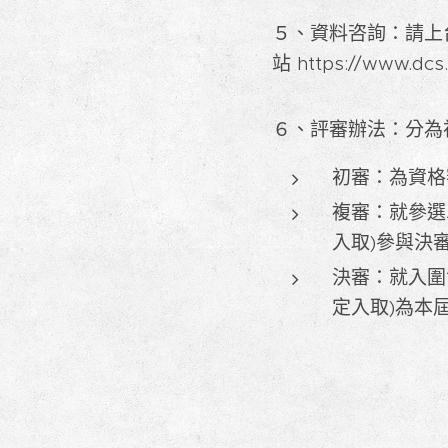
５、資料咨詢：請上
站 https://www.dc
６、評審辦法：分為
初審：為資格
複審：就參選
入取)參與決
決審：就入圍
定入取)為本