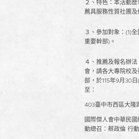
２、特色：本活動歷
薦具服務性質社團及
３、參加對象：(1)
重要幹部)。
４、推薦及報名辦法
會，請各大專院校及社
部，於115年9月3
至：
403臺中市西區大隆路
國際傑人會中華民國總
動總召：蔡政倫 行動電話：09