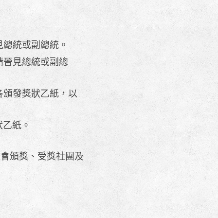
見總統或副總統。
請晉見總統或副總
各頒發獎狀乙紙，以
狀乙紙。
長蒞會頒獎、受獎社團及