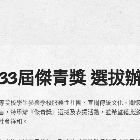
33屆傑青獎 選拔
專院校學生參與學校服務性社團、宣揚傳統文化、關
旨，特舉辦『傑青獎』選拔及表揚活動，並希望藉此
社會祥和。