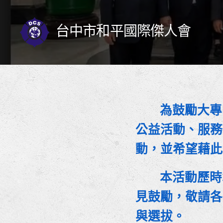
台中市和平國際傑人會
為鼓勵大專院
公益活動、服務
動，並希望藉此
本活動歷時3
見鼓勵，敬請各
與選拔。