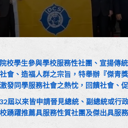
校學生參與學校服務性社團、宣揚傳統
社會、造福人群之宗旨，特舉辦『傑青
激發同學服務社會之熱忱，回饋社會、
2屆以來皆申請晉見總統、副總統或行政
校踴躍推薦具服務性質社團及傑出具服