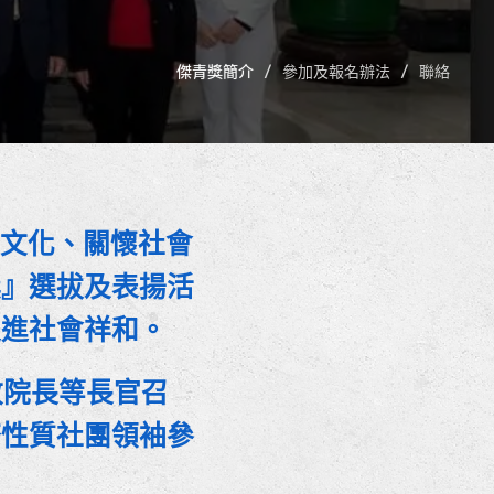
傑青獎簡介
參加及報名辦法
聯絡
文化、關懷社會
獎』選拔及表揚活
促進社會祥和。
院長等長官召
務性質社團領袖參