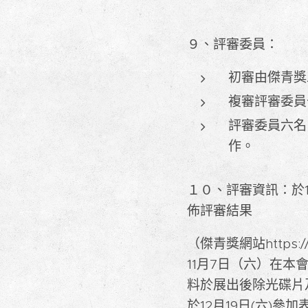
９、評審委員：
初審由傑青獎
複審評審委員
評審委員六名
作。
１０、評審資訊：於1
佈評審結果
（傑青獎網站https
11月7日（六）在
料於展出後除光碟片
於12月19日(六)參